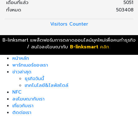
เดือนที่แล้ว
5051
ทั้งหมด
503408
Visitors Counter
B-linksmart แพล็ตฟอร์มการตลาดออนไลน์ยุคใหม่เพื่อคนทำธุรกิจ
/ สนใจลงโฆษณากับ
B-linksmart
คลิก
หน้าหลัก
พาร์ทเนอร์ของเรา
ข่าวล่าสุด
ธุรกิจวันนี้
เทคโนโลยี&ไลฟ์สไตล์
NFC
ลงโฆษณากับเรา
เกี่ยวกับเรา
ติดต่อเรา