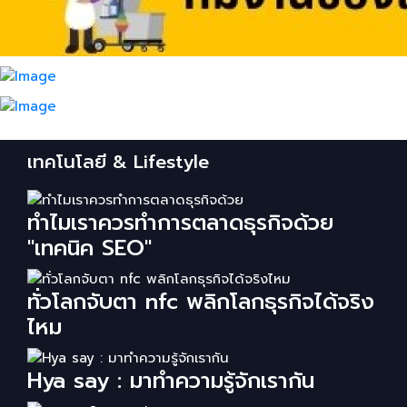
เทคโนโลยี & Lifestyle
ทำไมเราควรทำการตลาดธุรกิจด้วย
"เทคนิค SEO"
ทั่วโลกจับตา nfc พลิกโลกธุรกิจได้จริง
ไหม
Hya say : มาทำความรู้จักเรากัน