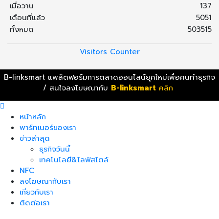
เมื่อวาน
137
เดือนที่แล้ว
5051
ทั้งหมด
503515
Visitors Counter
B-linksmart แพล็ตฟอร์มการตลาดออนไลน์ยุคใหม่เพื่อคนทำธุรกิจ
/ สนใจลงโฆษณากับ
B-linksmart
คลิก
หน้าหลัก
พาร์ทเนอร์ของเรา
ข่าวล่าสุด
ธุรกิจวันนี้
เทคโนโลยี&ไลฟ์สไตล์
NFC
ลงโฆษณากับเรา
เกี่ยวกับเรา
ติดต่อเรา