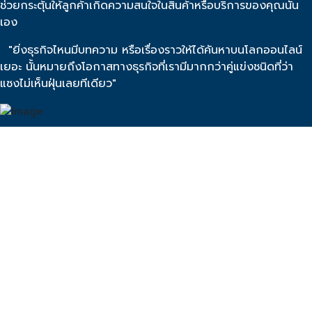
ช่วยกระตุ้นให้ลูกค้าเกิดความสนใจในสินค้าหรือบริการของคุณนั้น
เอง
"ยิ่งธุรกิจไหนมีบทความ หรือเรื่องราวให้ได้คันหาบนโลกออนไลน์
เยอะ นั้นหมายถึงโอกาสทางธุรกิจที่เรามีมากกว่าคู่แข่งชนิดที่ว่า
แซงไม่เห็นฝุ่นเลยทีเดียว"
สร้างโปรไฟล์ธุรกิจบนโลก
ออนไลน์ คุณพร้อมแล้วหรือ
ยัง?
คุ้มค่าเกินราคา